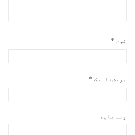
*
نوم
*
بریښنالیک
ویب پاڼه