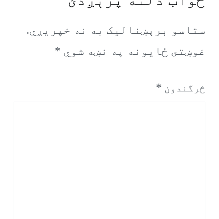
ستاسو برېښناليک به نه خپريږي.
غوښتى ځایونه په نښه شوي
*
*
څرگندون