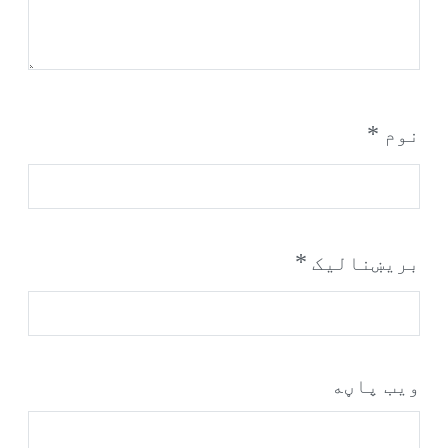
*
نوم
*
بریښنالیک
ویب پاڼه