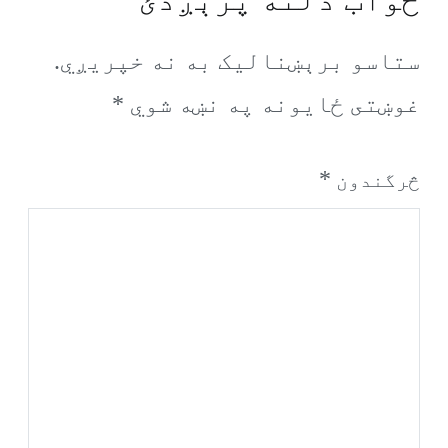
ستاسو برېښناليک به نه خپريږي.
غوښتى ځایونه په نښه شوي
*
*
څرگندون